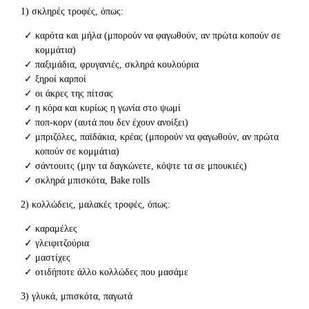
1) σκληρές τροφές, όπως:
καρότα και μήλα (μπορούν να φαγωθούν, αν πρώτα κοπούν σε
κομμάτια)
παξιμάδια, φρυγανιές, σκληρά κουλούρια
ξηροί καρποί
οι άκρες της πίτσας
η κόρα και κυρίως η γωνία στο ψωμί
ποπ-κορν (αυτά που δεν έχουν ανοίξει)
μπριζόλες, παϊδάκια, κρέας (μπορούν να φαγωθούν, αν πρώτα
κοπούν σε κομμάτια)
σάντουιτς (μην τα δαγκώνετε, κόψτε τα σε μπουκιές)
σκληρά μπισκότα, Bake rolls
2) κολλώδεις, μαλακές τροφές, όπως:
καραμέλες
γλειφιτζούρια
μαστίχες
οτιδήποτε άλλο κολλώδες που μασάμε
3) γλυκά, μπισκότα, παγωτά