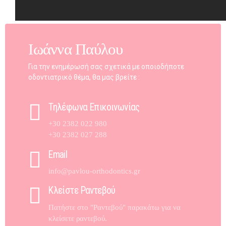
Ιωάννα Παύλου
Για την ενημέρωσή σας σχετικά με οποιοδήποτε
οδοντιατρικό θέμα, θα μας βρείτε :
Τηλέφωνα Επικοινωνίας
+30 2382 022 980
+30 2382 027 288
Email
info@pavlou-orthodontics.gr
Κλείστε Ραντεβού
Πατήστε στο "Ραντεβού" παρακάτω για να
κλείσετε ραντεβού.