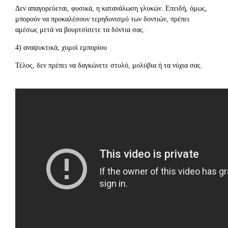
Δεν απαγορεύεται, φυσικά, η κατανάλωση γλυκών. Επειδή, όμως,
μπορούν να προκαλέσουν τερηδονισμό των δοντιών, πρέπει
αμέσως μετά να βουρτσίσετε τα δόντια σας.
4) αναψυκτικά, χυμοί εμπορίου
Τέλος, δεν πρέπει να δαγκώνετε στυλό, μολύβια ή τα νύχια σας.